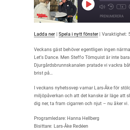
Spela
1x
Mute/Unmut
Hoppa
upp
Episode
bakåt
avsnitt
PRENUMERERA
10
sekunder
Ladda ner
|
Spela i nytt fönster
|
Varaktighet: 
DELA
RSS-
FLÖDE
LÄNK
Veckans gäst behöver egentligen ingen närmar
Let’s Dance. Men Steffo Törnquist är inte bara
BÄDDA IN
Djurgårdsbrunnskanalen pratade vi vackra båtar,
brist på…
I veckans nyhetssvep varnar Lars-Åke för stöld
miljöpåverkan och att det kanske är läge att sl
dig ner, ta fram cigarren och njut – nu åker vi.
Programledare: Hanna Hellberg
Bisittare: Lars-Åke Redéen