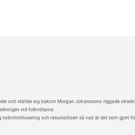
 heder och ställde sig bakom Morgan Johanssons riggade utred
dningen vid fotknölarna.
ig nykriminilasering och resursslöseri så vad är det som gjort h