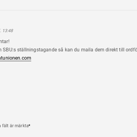
. 13:48
tar!
 SBU:s ställningstagande så kan du maila dem direkt till ordfö
batunionen.com
a fält är märkta
*