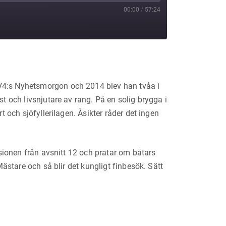
00:00
/
57:24
TV4:s Nyhetsmorgon och 2014 blev han tvåa i
t och livsnjutare av rang. På en solig brygga i
 och sjöfyllerilagen. Åsikter råder det ingen
ssionen från avsnitt 12 och pratar om båtars
Mästare och så blir det kungligt finbesök. Sätt