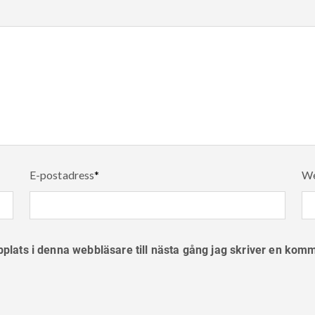
E-postadress
*
We
lats i denna webbläsare till nästa gång jag skriver en kom