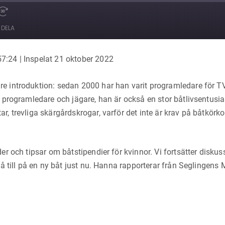
e
Snabbspola
framåt
DELA
30
sekunder
57:24
|
Inspelat 21 oktober 2022
e introduktion: sedan 2000 har han varit programledare för 
 programledare och jägare, han är också en stor båtlivsentusias
 trevliga skärgårdskrogar, varför det inte är krav på båtkörkort
er och tipsar om båtstipendier för kvinnor. Vi fortsätter disku
å till på en ny båt just nu. Hanna rapporterar från Seglingens 