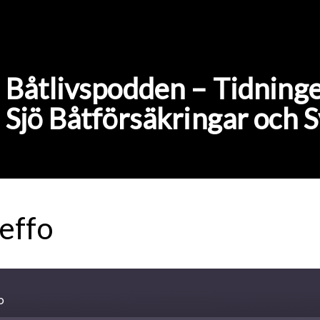
Båtlivspodden – Tidninge
Sjö Båtförsäkringar och 
effo
o