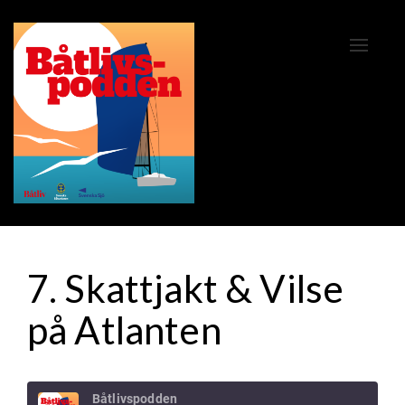
Naviga
av/på
7. Skattjakt & Vilse
på Atlanten
Båtlivspodden