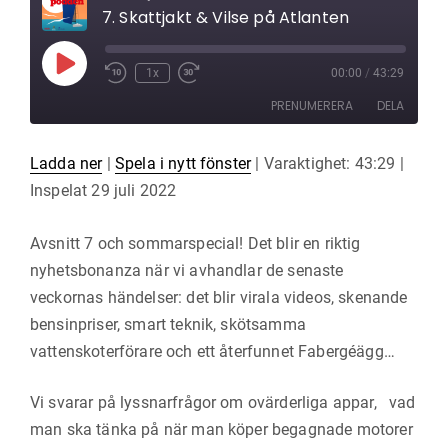
7. Skattjakt & Vilse på Atlanten
Spela
1x
00:00
/
43:29
Hoppa
Snabbspola
upp
bakåt
framåt
avsnitt
PRENUMERERA
DELA
10
30
sekunder
sekunder
Ladda ner
|
Spela i nytt fönster
|
Varaktighet: 43:29
|
DELA
RSS-
FLÖDE
Inspelat 29 juli 2022
LÄNK
Avsnitt 7 och sommarspecial! Det blir en riktig
BÄDDA IN
nyhetsbonanza när vi avhandlar de senaste
veckornas händelser: det blir virala videos, skenande
bensinpriser, smart teknik, skötsamma
vattenskoterförare och ett återfunnet Fabergéägg…
Vi svarar på lyssnarfrågor om ovärderliga appar, vad
man ska tänka på när man köper begagnade motorer